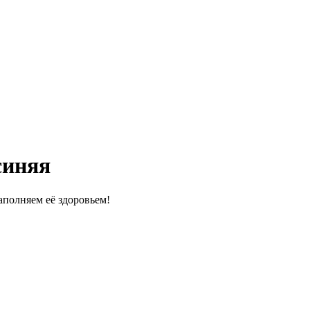
синяя
полняем её здоровьем!