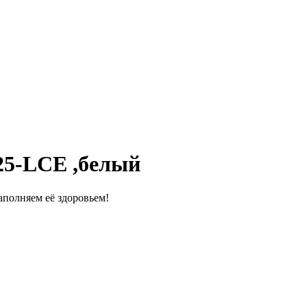
25-LСE ,белый
полняем её здоровьем!